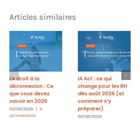
Articles similaires
Le droit à la
IA Act : ce qui
déconnexion : Ce
change pour les RH
que vous devez
dès août 2026 (et
savoir en 2026
comment s’y
préparer)
03/08/2026
|
0
commentaire
03/08/2026