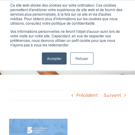
Passer
Ce site web stocke des cookies sur votre ordinateur. Ces cookies
au
permettent d'améliorer votre expérience de site web et de fournir des
services plus personnalisés, à la fois sur ce site et via d'autres
contenu
Toggl
médias. Pour obtenir plus d'informations sur les cookies que nous
utilisons, consultez notre politique de confidentialité.
Navig
Vos informations personnelles ne feront l'objet d'aucun suivi lors de
Nos offres
votre visite sur notre site. Cependant, en vue de respecter vos
5 visites médicales
préférences, nous devrons utiliser un petit cookie pour que nous
n'ayons pas à vous les redemander.
obligatoires en entreprise
Formation
Accepter
Refuser
Home
»
Conseil RH
»
5 visites médicales obligatoires en entreprise
Nos clients
Fortify
Précédent
Suivant
Ressources
Voir
l'image
Support
agrandie