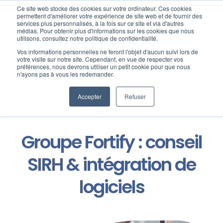
Passer
Ce site web stocke des cookies sur votre ordinateur. Ces cookies
au
permettent d'améliorer votre expérience de site web et de fournir des
services plus personnalisés, à la fois sur ce site et via d'autres
contenu
Toggl
médias. Pour obtenir plus d'informations sur les cookies que nous
utilisons, consultez notre politique de confidentialité.
Navig
Vos informations personnelles ne feront l'objet d'aucun suivi lors de
Nos offres
votre visite sur notre site. Cependant, en vue de respecter vos
préférences, nous devrons utiliser un petit cookie pour que nous
n'ayons pas à vous les redemander.
Formation
Accepter
Refuser
Nos clients
Groupe Fortify :
conseil
Fortify
SIRH & intégration de
logiciels
Ressources
Support