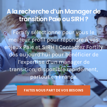
A la recherche d’un Manager de
transition Paie ou SIRH ?
Fortify sélectionne pour vous le
meilleur profil pour répondre à vos
enjeux Paie et SIRH ! Contactez Fortify
dès aujourd’hui pour bénéficier de
l’expertise d’un manager de
transition, disponible rapidement,
partout en France.
FAITES NOUS PART DE VOS BESOINS