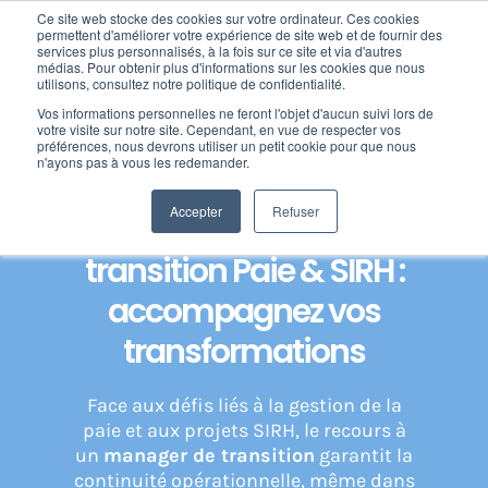
Passer
Ce site web stocke des cookies sur votre ordinateur. Ces cookies
au
permettent d'améliorer votre expérience de site web et de fournir des
services plus personnalisés, à la fois sur ce site et via d'autres
contenu
Toggl
médias. Pour obtenir plus d'informations sur les cookies que nous
utilisons, consultez notre politique de confidentialité.
Navig
Home
»
Expertise paie : votre expert en gestion de la paie
»
Vos informations personnelles ne feront l'objet d'aucun suivi lors de
Nos offres
Management de transition Paie & SIRH : accompagner vos
votre visite sur notre site. Cependant, en vue de respecter vos
transformations
préférences, nous devrons utiliser un petit cookie pour que nous
n'ayons pas à vous les redemander.
Formation
Accepter
Refuser
Management de
transition Paie & SIRH :
Nos clients
accompagnez vos
Fortify
transformations
Face aux défis liés à la gestion de la
Ressources
paie et aux projets SIRH, le recours à
un
manager de transition
garantit la
Support
continuité opérationnelle, même dans