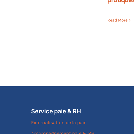
pratique
Read More
Service paie & RH
Externalisation de la paie
Accompagnement paie & RH