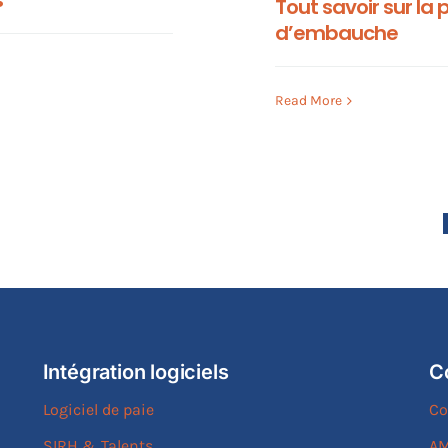
s
Tout savoir sur la
d’embauche
Read More
Intégration logiciels
C
Logiciel de paie
Co
SIRH & Talents
AM