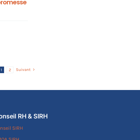
 promesse
Suivant
1
2
onseil RH & SIRH
nseil SIRH
OA SIRH