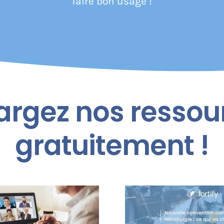
faire bon usage !
argez nos ressou
gratuitement !