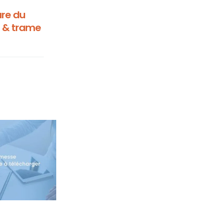
ure du
s & trame