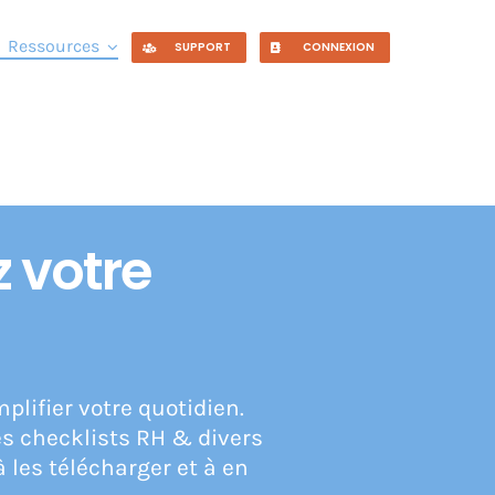
Ressources
SUPPORT
CONNEXION
z votre
plifier votre quotidien.
s checklists RH & divers
 les télécharger et à en