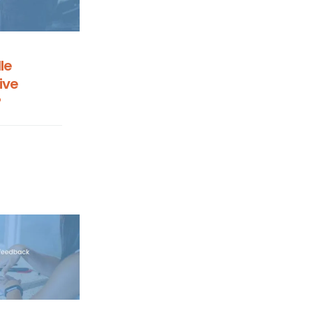
le
ive
?