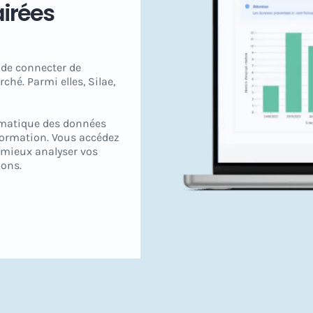
airées
 de connecter de
hé. Parmi elles, Silae,
omatique des données
formation. Vous accédez
mieux analyser vos
ions.