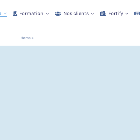
s
Formation
Nos clients
Fortify
Home
»
Klyr, la solution de Data Management de Fortify
I