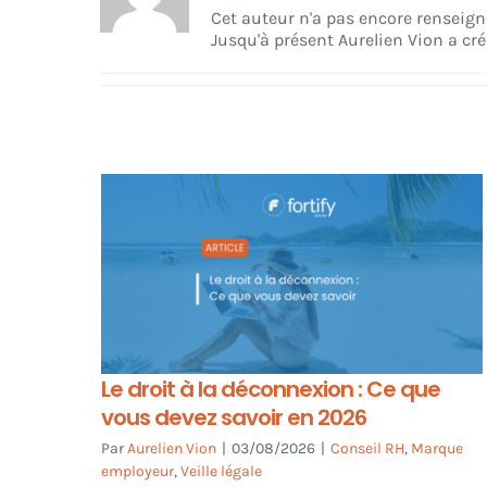
Cet auteur n'a pas encore renseigné
Jusqu'à présent Aurelien Vion a cré
Le droit à la déconnexion : Ce que
vous devez savoir en 2026
Par
Aurelien Vion
|
03/08/2026
|
Conseil RH
,
Marque
employeur
,
Veille légale