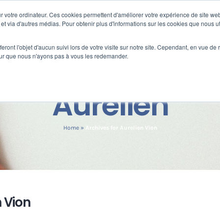
 votre ordinateur. Ces cookies permettent d'améliorer votre expérience de site web
Nos clients
s
Formation
Fortify
e et via d'autres médias. Pour obtenir plus d'informations sur les cookies que nous ut
eront l'objet d'aucun suivi lors de votre visite sur notre site. Cependant, en vue d
pour que nous n'ayons pas à vous les redemander.
Aurelien
Home
»
Archives for Aurelien Vion
 Vion