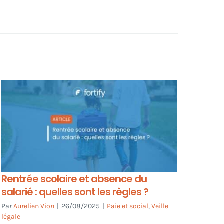
Rentrée scolaire et absence du
salarié : quelles sont les règles ?
Par
Aurelien Vion
|
26/08/2025
|
Paie et social
,
Veille
légale