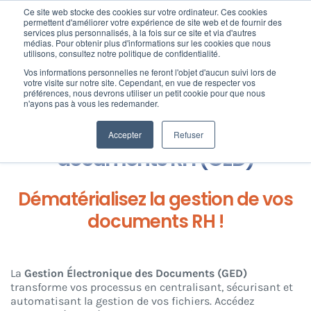
Passer
Ce site web stocke des cookies sur votre ordinateur. Ces cookies
au
permettent d'améliorer votre expérience de site web et de fournir des
services plus personnalisés, à la fois sur ce site et via d'autres
contenu
Toggl
médias. Pour obtenir plus d'informations sur les cookies que nous
utilisons, consultez notre politique de confidentialité.
Navig
Home
»
Dématérialisation RH : optimisez votre productivité avec
Vos informations personnelles ne feront l'objet d'aucun suivi lors de
Nos offres
Fortify !
»
Gestion électronique des documents RH (GED)
votre visite sur notre site. Cependant, en vue de respecter vos
préférences, nous devrons utiliser un petit cookie pour que nous
n'ayons pas à vous les redemander.
Formation
Gestion électronique des
Accepter
Refuser
documents RH (GED)
Nos clients
Dématérialisez la gestion de vos
Fortify
documents RH !
Ressources
La
Gestion Électronique des Documents (GED)
transforme vos processus en centralisant, sécurisant et
automatisant la gestion de vos fichiers. Accédez
Support