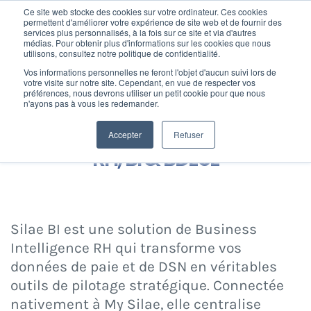
Passer
Ce site web stocke des cookies sur votre ordinateur. Ces cookies
au
permettent d'améliorer votre expérience de site web et de fournir des
services plus personnalisés, à la fois sur ce site et via d'autres
contenu
Toggl
médias. Pour obtenir plus d'informations sur les cookies que nous
utilisons, consultez notre politique de confidentialité.
Navig
Home
»
Intégrateur de logiciels de paie
»
Silae, logiciel de gestion de
Vos informations personnelles ne feront l'objet d'aucun suivi lors de
Nos offres
la paie en SaaS
»
Silae BI : solution de reporting RH, BI & BDESE
votre visite sur notre site. Cependant, en vue de respecter vos
préférences, nous devrons utiliser un petit cookie pour que nous
n'ayons pas à vous les redemander.
Formation
Silae BI : solution de reporting
Accepter
Refuser
RH, BI & BDESE
Nos clients
Fortify
Silae BI est une solution de Business
Intelligence RH qui transforme vos
Ressources
données de paie et de DSN en véritables
outils de pilotage stratégique. Connectée
nativement à My Silae, elle centralise
Support