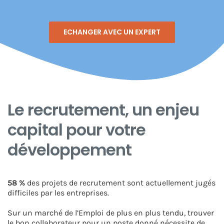
CONNEXION
ECHANGER AVEC UN EXPERT
Le recrutement, un enjeu
capital pour votre
développement
58 %
des projets de recrutement sont actuellement jugés
difficiles par les entreprises.
Sur un marché de l’Emploi de plus en plus tendu, t
rouver
le bon collaborateur pour un poste donné nécessite de