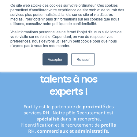
Passer
Ce site web stocke des cookies sur votre ordinateur. Ces cookies
au
permettent d'améliorer votre expérience de site web et de fournir des
services plus personnalisés, à la fois sur ce site et via d'autres
contenu
Toggl
médias. Pour obtenir plus d'informations sur les cookies que nous
utilisons, consultez notre politique de confidentialité.
Navig
Vos informations personnelles ne feront l'objet d'aucun suivi lors de
Home
»
Externalisation recrutement et conseil marque employeur
Nos offres
votre visite sur notre site. Cependant, en vue de respecter vos
préférences, nous devrons utiliser un petit cookie pour que nous
n'ayons pas à vous les redemander.
Confiez le
Formation
Accepter
Refuser
recrutement de vos
Nos clients
talents à nos
experts !
Fortify
Fortify est le partenaire de
proximité
des
services RH. Notre pôle Recrutement est
Ressources
spécialisé
dans la recherche,
l’identification et le recrutement de
profils
RH, commerciaux et administratifs.
Support