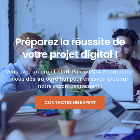
Préparez la réussite de
votre projet digital !
Vous avez un projet SIRH, Paie ou GTA ? Contactez-
nous
dès aujourd’hui
pour en savoir plus sur
notre accompagnement !
CONTACTEZ UN EXPERT