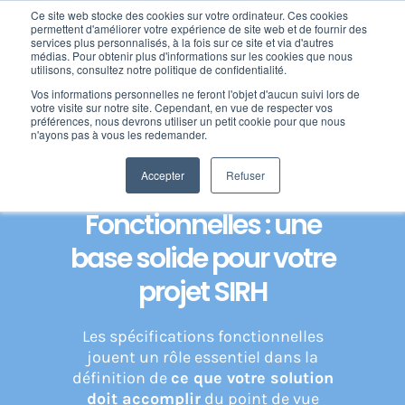
Passer
Ce site web stocke des cookies sur votre ordinateur. Ces cookies
au
permettent d'améliorer votre expérience de site web et de fournir des
services plus personnalisés, à la fois sur ce site et via d'autres
contenu
Toggl
médias. Pour obtenir plus d'informations sur les cookies que nous
utilisons, consultez notre politique de confidentialité.
Navig
Home
»
AMOA SIRH : sécurisez votre projet avec nos experts
»
Vos informations personnelles ne feront l'objet d'aucun suivi lors de
Nos offres
Spécifications Fonctionnelles : une base solide pour votre projet
votre visite sur notre site. Cependant, en vue de respecter vos
SIRH
préférences, nous devrons utiliser un petit cookie pour que nous
n'ayons pas à vous les redemander.
Formation
Accepter
Refuser
Spécifications
Fonctionnelles : une
Nos clients
base solide pour votre
Fortify
projet SIRH
Les spécifications fonctionnelles
Ressources
jouent un rôle essentiel dans la
définition de
ce que votre solution
Support
doit accomplir
du point de vue