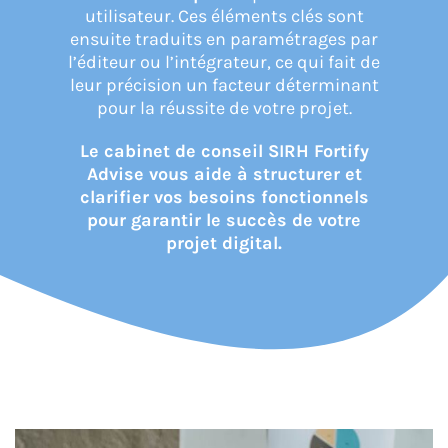
utilisateur. Ces éléments clés sont
ensuite traduits en paramétrages par
CONNEXION
l’éditeur ou l’intégrateur, ce qui fait de
leur précision un facteur déterminant
pour la réussite de votre projet.
Le cabinet de conseil SIRH Fortify
Advise vous aide à structurer et
clarifier vos besoins fonctionnels
pour garantir le succès de votre
projet digital.