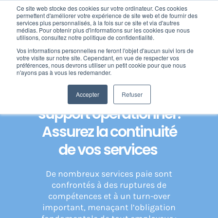
Passer
Ce site web stocke des cookies sur votre ordinateur. Ces cookies
au
permettent d'améliorer votre expérience de site web et de fournir des
services plus personnalisés, à la fois sur ce site et via d'autres
contenu
Toggl
médias. Pour obtenir plus d'informations sur les cookies que nous
utilisons, consultez notre politique de confidentialité.
Navig
Home
»
Expertise paie : votre expert en gestion de la paie
»
Support
Vos informations personnelles ne feront l'objet d'aucun suivi lors de
Nos offres
opérationnel et expertise Paie : Assurez la continuité de vos services
votre visite sur notre site. Cependant, en vue de respecter vos
préférences, nous devrons utiliser un petit cookie pour que nous
n'ayons pas à vous les redemander.
Formation
Expertise paie et
Accepter
Refuser
support opérationnel :
Nos clients
Assurez la continuité
de vos services
Fortify
De nombreux services paie sont
Ressources
confrontés à des ruptures de
compétences et à un turn-over
important, menaçant l’obligation
Support