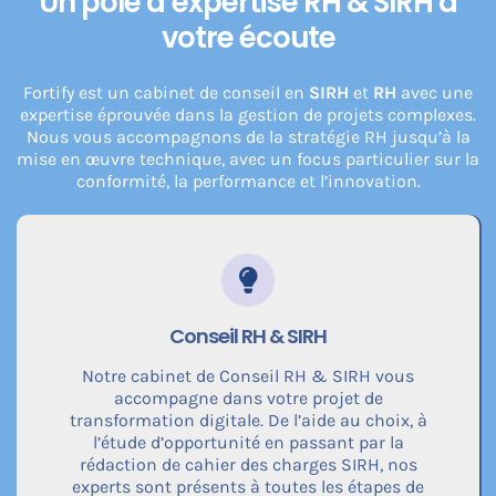
Un pôle d’expertise RH & SIRH à
votre écoute
Fortify est un cabinet de conseil en
SIRH
et
RH
avec une
expertise éprouvée dans la gestion de projets complexes.
Nous vous accompagnons de la stratégie RH jusqu’à la
mise en œuvre technique, avec un focus particulier sur la
conformité, la performance et l’innovation.
Conseil RH & SIRH
Notre cabinet de Conseil RH & SIRH vous
accompagne dans votre projet de
transformation digitale. De l’aide au choix, à
l’étude d’opportunité en passant par la
rédaction de cahier des charges SIRH, nos
experts sont présents à toutes les étapes de