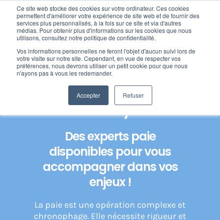
Passer
Ce site web stocke des cookies sur votre ordinateur. Ces cookies
au
permettent d'améliorer votre expérience de site web et de fournir des
services plus personnalisés, à la fois sur ce site et via d'autres
contenu
Toggl
médias. Pour obtenir plus d'informations sur les cookies que nous
utilisons, consultez notre politique de confidentialité.
Navig
Vos informations personnelles ne feront l'objet d'aucun suivi lors de
Home
»
Expertise paie : votre expert en gestion de la paie
Nos offres
votre visite sur notre site. Cependant, en vue de respecter vos
préférences, nous devrons utiliser un petit cookie pour que nous
n'ayons pas à vous les redemander.
Expertise paie et RH –
Formation
Accepter
Refuser
Fortify
Nos clients
Des experts paie
disponibles pour vous
Fortify
accompagner dans vos
enjeux !
Ressources
La paie est une opération complexe et
chronophage. Elle nécessite rigueur et
Support