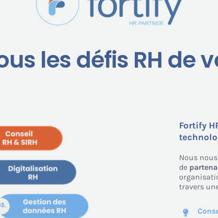
tous les défis RH de v
Fortify H
technolog
Nous nous 
de
partena
organisati
travers un
Conse