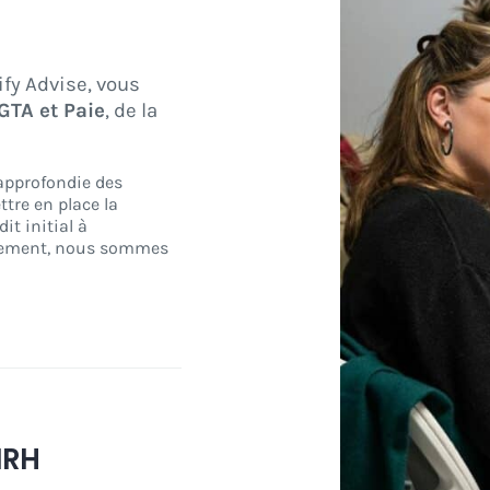
ify Advise, vous
GTA et Paie
, de la
 approfondie des
tre en place la
it initial à
loiement, nous sommes
IRH