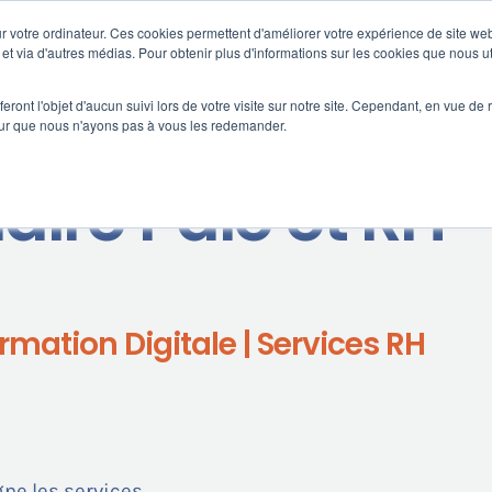
 votre ordinateur. Ces cookies permettent d'améliorer votre expérience de site web
s
Formation
Nos clients
Fortify
e et via d'autres médias. Pour obtenir plus d'informations sur les cookies que nous ut
eront l'objet d'aucun suivi lors de votre visite sur notre site. Cependant, en vue d
pour que nous n'ayons pas à vous les redemander.
aire Paie et RH
rmation Digitale | Services RH
e les services