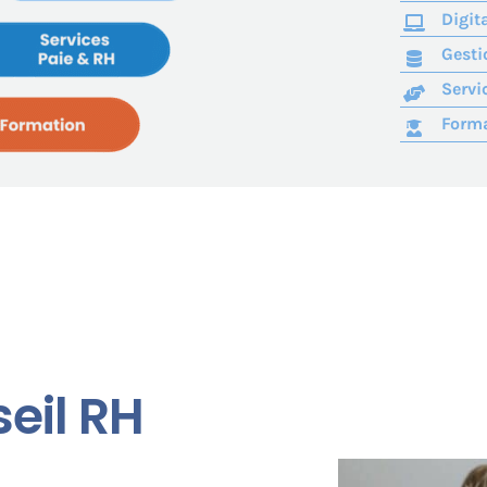
Digit
Gesti
Servi
Form
eil RH