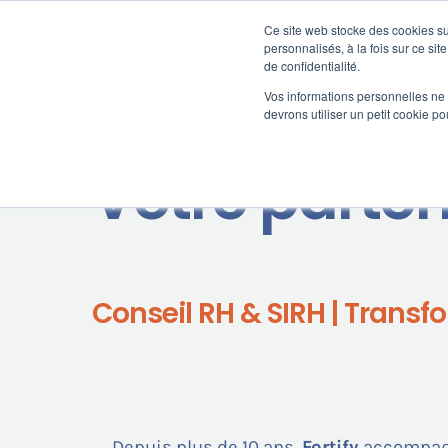
Passer
au
Ce site web stocke des cookies sur
Nos offre
contenu
personnalisés, à la fois sur ce sit
de confidentialité.
Vos informations personnelles ne f
devrons utiliser un petit cookie 
Votre parten
Conseil RH & SIRH | Transfo
Depuis plus de 10 ans,
Fortify
accompagn