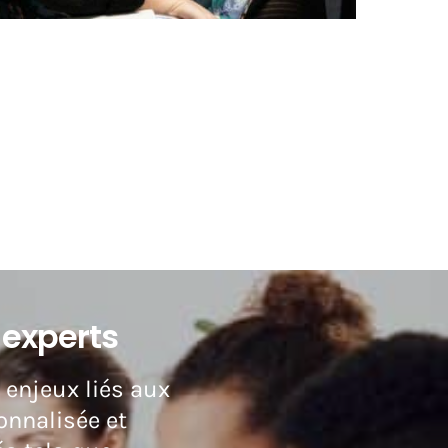
 experts
 enjeux liés aux
onnalisée et