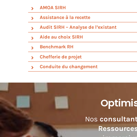
AMOA SIRH
Assistance à la recette
Audit SIRH – Analyse de l’existant
Aide au choix SIRH
Benchmark RH
Chefferie de projet
Conduite du changement
Optimis
Nos
consultan
Ressource