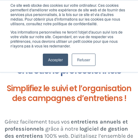
Passer
Ce site web stocke des cookies sur votre ordinateur. Ces cookies
au
permettent d'améliorer votre expérience de site web et de fournir des
services plus personnalisés, à la fois sur ce site et via d'autres
contenu
Toggl
médias. Pour obtenir plus d'informations sur les cookies que nous
utilisons, consultez notre politique de confidentialité.
Navig
Home
»
Logiciel SIRH et gestion des Talents
»
Logiciel de gestion des
Vos informations personnelles ne feront l'objet d'aucun suivi lors de
Nos offres
entretiens professionnels
votre visite sur notre site. Cependant, en vue de respecter vos
préférences, nous devrons utiliser un petit cookie pour que nous
n'ayons pas à vous les redemander.
Formation
Logiciel de gestion des
Accepter
Refuser
entretiens professionnels
Nos clients
Simplifiez le suivi et l’organisation
Fortify
des campagnes d’entretiens !
Ressources
Gérez facilement tous vos
entretiens annuels et
professionnels
grâce à notre
logiciel de gestion
Support
des entretiens
100% web. Digitalisez l’ensemble de