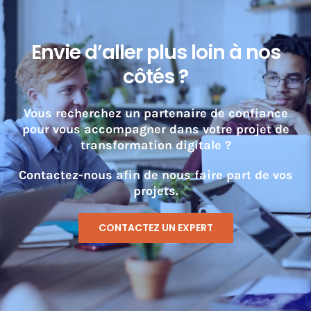
Envie d’aller plus loin à nos
côtés ?
Vous recherchez un partenaire de confiance
pour vous accompagner dans votre projet de
transformation digitale ?
Contactez-nous afin de nous faire part de vos
projets.
CONTACTEZ UN EXPERT