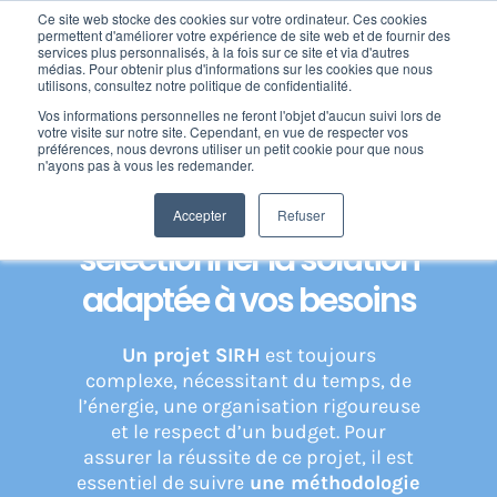
Passer
Ce site web stocke des cookies sur votre ordinateur. Ces cookies
au
permettent d'améliorer votre expérience de site web et de fournir des
services plus personnalisés, à la fois sur ce site et via d'autres
contenu
Toggl
médias. Pour obtenir plus d'informations sur les cookies que nous
utilisons, consultez notre politique de confidentialité.
Navig
Home
»
Cabinet de conseil RH & SIRH – Expert SIRH, Paie & GTA
»
Aide
Vos informations personnelles ne feront l'objet d'aucun suivi lors de
Nos offres
au choix SIRH : sélectionner la solution adaptée à vos besoins
votre visite sur notre site. Cependant, en vue de respecter vos
préférences, nous devrons utiliser un petit cookie pour que nous
n'ayons pas à vous les redemander.
Formation
Aide au choix SIRH :
Accepter
Refuser
sélectionner la solution
Nos clients
adaptée à vos besoins
Fortify
Un projet SIRH
est toujours
complexe, nécessitant du temps, de
l’énergie, une organisation rigoureuse
Ressources
et le respect d’un budget. Pour
assurer la réussite de ce projet, il est
essentiel de suivre
une méthodologie
Support