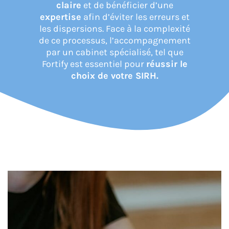
claire
et de bénéficier d’une
expertise
afin d’éviter les erreurs et
les dispersions. Face à la complexité
CONNEXION
de ce processus, l’accompagnement
par un cabinet spécialisé, tel que
Fortify est essentiel pour
réussir le
choix de votre SIRH.