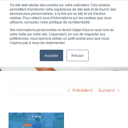
Passer
Ce site web stocke des cookies sur votre ordinateur. Ces cookies
au
permettent d'améliorer votre expérience de site web et de fournir des
services plus personnalisés, à la fois sur ce site et via d'autres
contenu
Toggl
médias. Pour obtenir plus d'informations sur les cookies que nous
utilisons, consultez notre politique de confidentialité.
Navig
Rentrée scolaire et absence
Vos informations personnelles ne feront l'objet d'aucun suivi lors de
Nos offres
votre visite sur notre site. Cependant, en vue de respecter vos
préférences, nous devrons utiliser un petit cookie pour que nous
du salarié : quelles sont les
n'ayons pas à vous les redemander.
Formation
règles ?
Accepter
Refuser
Home
»
Paie et social
»
Rentrée scolaire et absence du salarié :
quelles sont les règles ?
Nos clients
Fortify
Précédent
Suivant
Ressources
Voir
l'image
Support
agrandie