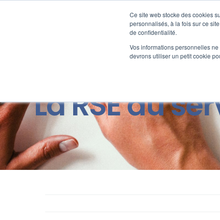
Passer
au
Ce site web stocke des cookies sur
Nos offre
contenu
personnalisés, à la fois sur ce sit
de confidentialité.
Vos informations personnelles ne f
devrons utiliser un petit cookie 
La RSE au se