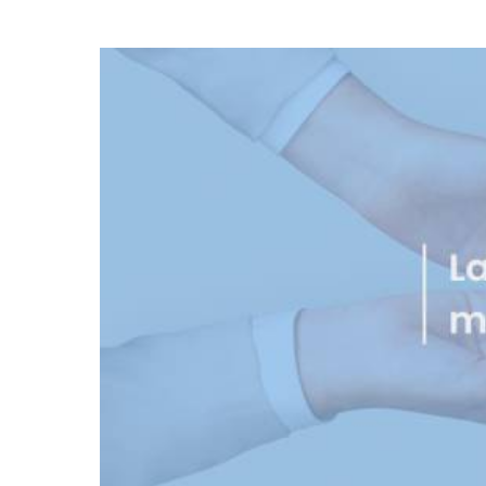
Voir
l'image
agrandie