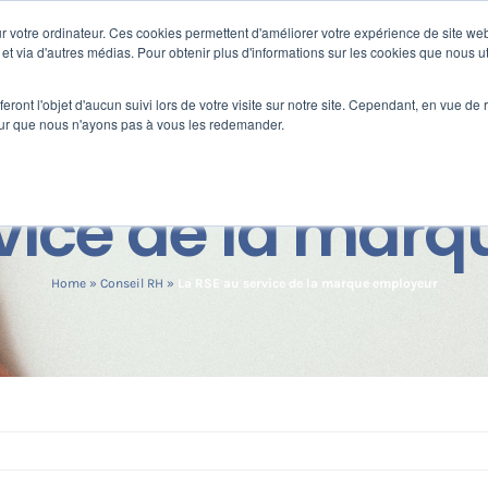
 votre ordinateur. Ces cookies permettent d'améliorer votre expérience de site web
s
Formation
Nos clients
Fortify
e et via d'autres médias. Pour obtenir plus d'informations sur les cookies que nous ut
eront l'objet d'aucun suivi lors de votre visite sur notre site. Cependant, en vue d
pour que nous n'ayons pas à vous les redemander.
rvice de la mar
Home
»
Conseil RH
»
La RSE au service de la marque employeur