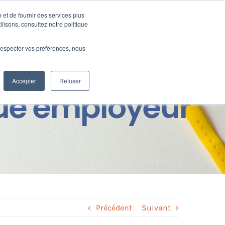
 et de fournir des services plus
Ressources
SUPPORT
CONNEXION
ilisons, consultez notre politique
e respecter vos préférences, nous
Accepter
Refuser
que employeur
Précédent
Suivant