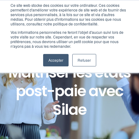
Passer
Ce site web stocke des cookies sur votre ordinateur. Ces cookies
au
permettent d'améliorer votre expérience de site web et de fournir des
services plus personnalisés, à la fois sur ce site et via d'autres
contenu
Toggl
médias. Pour obtenir plus d'informations sur les cookies que nous
utilisons, consultez notre politique de confidentialité.
Navig
Vos informations personnelles ne feront l'objet d'aucun suivi lors de
Nos offres
votre visite sur notre site. Cependant, en vue de respecter vos
préférences, nous devrons utiliser un petit cookie pour que nous
Formation Paie :
n'ayons pas à vous les redemander.
Formation
Accepter
Refuser
Maîtriser les états
Nos clients
post-paie avec
Fortify
Silae
Ressources
Support