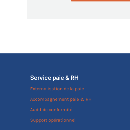
Service paie & RH
Externalisation de la paie
Accompagnement paie & RH
Audit de conformité
Support opérationnel