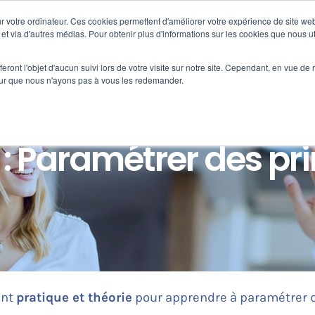
 votre ordinateur. Ces cookies permettent d'améliorer votre expérience de site web
Nos clients
s
Formation
Fortify
e et via d'autres médias. Pour obtenir plus d'informations sur les cookies que nous ut
eront l'objet d'aucun suivi lors de votre visite sur notre site. Cependant, en vue d
pour que nous n'ayons pas à vous les redemander.
 : Paramétrer des pr
ant
pratique et théorie
pour apprendre à paramétrer d