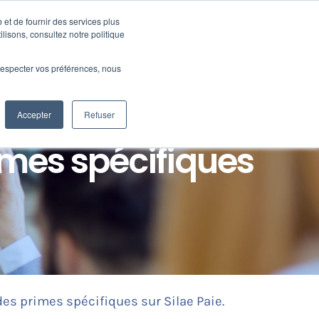
 et de fournir des services plus
Ressources
SUPPORT
CONNEXION
ilisons, consultez notre politique
e respecter vos préférences, nous
Accepter
Refuser
imes spécifiques
es primes spécifiques sur Silae Paie.