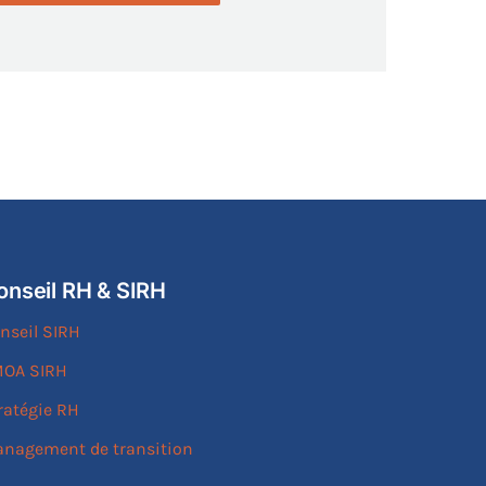
onseil RH & SIRH
nseil SIRH
OA SIRH
ratégie RH
nagement de transition