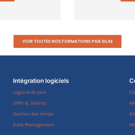
VOIR TOUTES NOS FORMATIONS PAIE SILAE
Intégration logiciels
C
Logiciel de paie
Co
SIRH & Talents
AM
Gestion des temps
St
Data Management
Ma