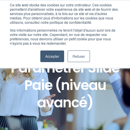
Passer
Ce site web stocke des cookies sur votre ordinateur. Ces cookies
au
permettent d'améliorer votre expérience de site web et de fournir des
services plus personnalisés, à la fois sur ce site et via d'autres
contenu
Toggl
médias. Pour obtenir plus d'informations sur les cookies que nous
utilisons, consultez notre politique de confidentialité.
Navig
Vos informations personnelles ne feront l'objet d'aucun suivi lors de
Nos offres
votre visite sur notre site. Cependant, en vue de respecter vos
préférences, nous devrons utiliser un petit cookie pour que nous
Formation Paie :
n'ayons pas à vous les redemander.
Formation
Accepter
Refuser
Paramétrer Silae
Nos clients
Paie (niveau
Fortify
avancé)
Ressources
Support