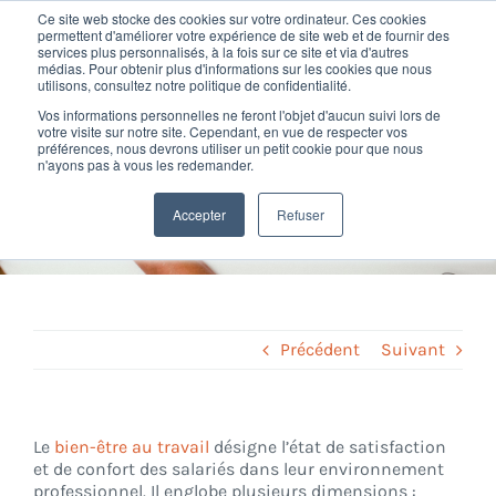
Passer
Ce site web stocke des cookies sur votre ordinateur. Ces cookies
au
permettent d'améliorer votre expérience de site web et de fournir des
services plus personnalisés, à la fois sur ce site et via d'autres
contenu
Toggl
médias. Pour obtenir plus d'informations sur les cookies que nous
utilisons, consultez notre politique de confidentialité.
Navig
Vos informations personnelles ne feront l'objet d'aucun suivi lors de
Nos offres
votre visite sur notre site. Cependant, en vue de respecter vos
préférences, nous devrons utiliser un petit cookie pour que nous
Définition Bien être au travail
n'ayons pas à vous les redemander.
Formation
Home
»
Glossary
»
Bien-Être au travail
Accepter
Refuser
Nos clients
Fortify
Précédent
Suivant
Ressources
Le
bien-être au travail
désigne l’état de satisfaction
et de confort des salariés dans leur environnement
Support
professionnel. Il englobe plusieurs dimensions :