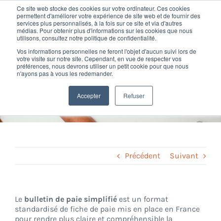
Passer
Ce site web stocke des cookies sur votre ordinateur. Ces cookies
au
permettent d'améliorer votre expérience de site web et de fournir des
services plus personnalisés, à la fois sur ce site et via d'autres
contenu
Toggl
médias. Pour obtenir plus d'informations sur les cookies que nous
utilisons, consultez notre politique de confidentialité.
Navig
Vos informations personnelles ne feront l'objet d'aucun suivi lors de
Nos offres
votre visite sur notre site. Cependant, en vue de respecter vos
préférences, nous devrons utiliser un petit cookie pour que nous
Bulletin de paie simplifié
n'ayons pas à vous les redemander.
Formation
Home
»
Glossary
»
Bulletin de paie simplifié
Accepter
Refuser
Nos clients
Fortify
Précédent
Suivant
Ressources
Le
bulletin de paie simplifié
est un format
standardisé de fiche de paie mis en place en France
Support
pour rendre plus claire et compréhensible la