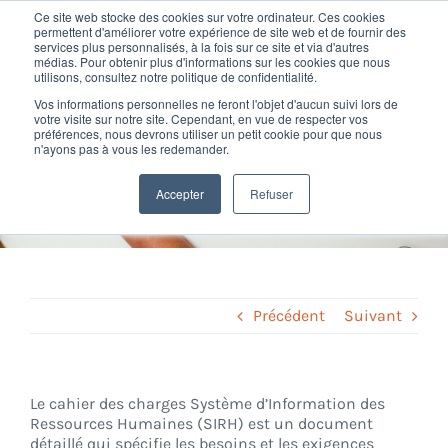
Passer
Ce site web stocke des cookies sur votre ordinateur. Ces cookies
au
permettent d'améliorer votre expérience de site web et de fournir des
services plus personnalisés, à la fois sur ce site et via d'autres
contenu
Toggl
médias. Pour obtenir plus d'informations sur les cookies que nous
utilisons, consultez notre politique de confidentialité.
Navig
Vos informations personnelles ne feront l'objet d'aucun suivi lors de
Nos offres
votre visite sur notre site. Cependant, en vue de respecter vos
Définition Cahier des
préférences, nous devrons utiliser un petit cookie pour que nous
n'ayons pas à vous les redemander.
charges SIRH
Formation
Accepter
Refuser
Home
»
Glossary
»
Cahier des charges SIRH
Nos clients
Fortify
Précédent
Suivant
Ressources
Le cahier des charges Système d’Information des
Ressources Humaines (SIRH) est un document
Support
détaillé qui spécifie les besoins et les exigences