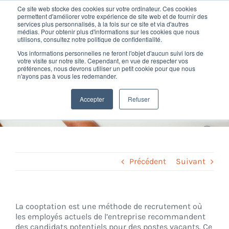
Passer
Ce site web stocke des cookies sur votre ordinateur. Ces cookies
au
permettent d'améliorer votre expérience de site web et de fournir des
services plus personnalisés, à la fois sur ce site et via d'autres
contenu
Toggl
médias. Pour obtenir plus d'informations sur les cookies que nous
utilisons, consultez notre politique de confidentialité.
Navig
Vos informations personnelles ne feront l'objet d'aucun suivi lors de
Nos offres
votre visite sur notre site. Cependant, en vue de respecter vos
préférences, nous devrons utiliser un petit cookie pour que nous
Définition de la Cooptation
n'ayons pas à vous les redemander.
Formation
Home
»
Glossary
»
Cooptation
Accepter
Refuser
Nos clients
Fortify
Précédent
Suivant
Ressources
La cooptation est une méthode de recrutement où
les employés actuels de l’entreprise recommandent
Support
des candidats potentiels pour des postes vacants. Ce