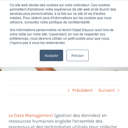
Passer
Ce site web stocke des cookies sur votre ordinateur. Ces cookies
au
permettent d'améliorer votre expérience de site web et de fournir des
services plus personnalisés, à la fois sur ce site et via d'autres
contenu
Toggl
médias. Pour obtenir plus d'informations sur les cookies que nous
utilisons, consultez notre politique de confidentialité.
Navig
Vos informations personnelles ne feront l'objet d'aucun suivi lors de
Nos offres
votre visite sur notre site. Cependant, en vue de respecter vos
Définition Data
préférences, nous devrons utiliser un petit cookie pour que nous
n'ayons pas à vous les redemander.
Management
Formation
Accepter
Refuser
Home
»
Glossary
»
Data Management
Nos clients
Fortify
Précédent
Suivant
Ressources
Le Data Management
(gestion des données) en
ressources humaines englobe l’ensemble des
Support
processus et des technologies utilisés pour collecter,