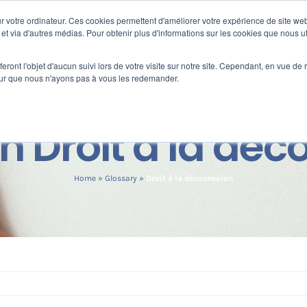
 votre ordinateur. Ces cookies permettent d'améliorer votre expérience de site web
s
Formation
Nos clients
Fortify
e et via d'autres médias. Pour obtenir plus d'informations sur les cookies que nous ut
eront l'objet d'aucun suivi lors de votre visite sur notre site. Cependant, en vue d
pour que nous n'ayons pas à vous les redemander.
on Droit à la dé
Home
»
Glossary
»
Droit à la déconnexion