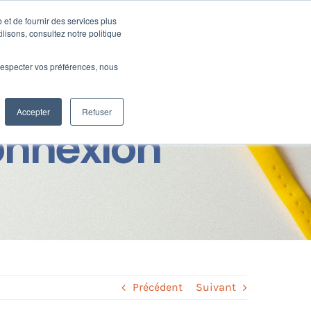
 et de fournir des services plus
Ressources
SUPPORT
CONNEXION
ilisons, consultez notre politique
e respecter vos préférences, nous
Accepter
Refuser
connexion
Précédent
Suivant