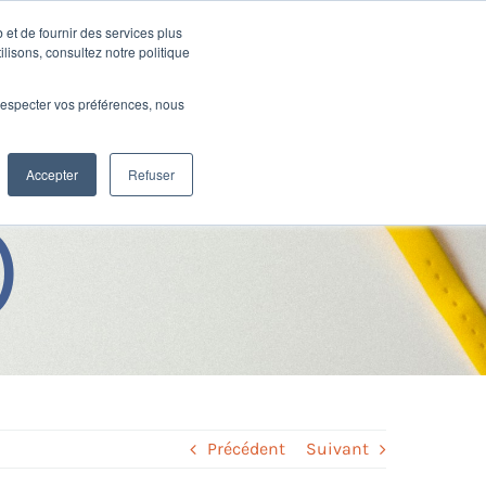
 et de fournir des services plus
Ressources
SUPPORT
CONNEXION
ilisons, consultez notre politique
e respecter vos préférences, nous
ournalières de
Accepter
Refuser
)
Précédent
Suivant