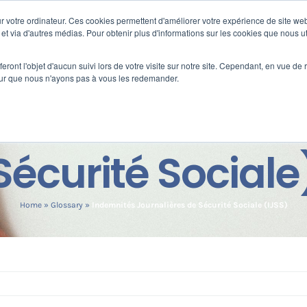
 votre ordinateur. Ces cookies permettent d'améliorer votre expérience de site web
s
Formation
Nos clients
Fortify
e et via d'autres médias. Pour obtenir plus d'informations sur les cookies que nous ut
eront l'objet d'aucun suivi lors de votre visite sur notre site. Cependant, en vue d
pour que nous n'ayons pas à vous les redemander.
SS (Indemnités J
Sécurité Sociale
Home
»
Glossary
»
Indemnités Journalières de Sécurité Sociale (IJSS)