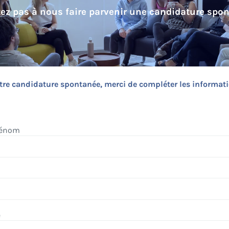
tez pas à nous faire parvenir une candidature spon
tre candidature spontanée, merci de compléter les informati
rénom
é