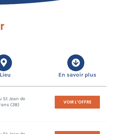
r
Lieu
En savoir plus
u St Jean de
VOIR L’OFFRE
rans (38)
u St Jean de