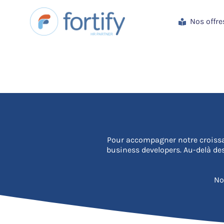
Passer
au
Nos offre
contenu
Pour accompagner notre croissan
business developers. Au-delà de
No