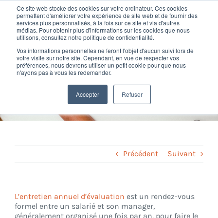
Passer
Ce site web stocke des cookies sur votre ordinateur. Ces cookies
au
permettent d'améliorer votre expérience de site web et de fournir des
services plus personnalisés, à la fois sur ce site et via d'autres
contenu
Toggl
médias. Pour obtenir plus d'informations sur les cookies que nous
utilisons, consultez notre politique de confidentialité.
Navig
Vos informations personnelles ne feront l'objet d'aucun suivi lors de
Nos offres
votre visite sur notre site. Cependant, en vue de respecter vos
Définition de l'Entretien
préférences, nous devrons utiliser un petit cookie pour que nous
n'ayons pas à vous les redemander.
Annuel d'Evaluation
Formation
Accepter
Refuser
Home
»
Glossary
»
Entretien annuel d’évaluation
Nos clients
Fortify
Précédent
Suivant
Ressources
L’entretien annuel d’évaluation
est un rendez-vous
formel entre un salarié et son manager,
Support
généralement organisé une fois par an, pour faire le