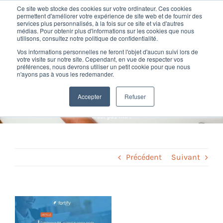
Passer
Ce site web stocke des cookies sur votre ordinateur. Ces cookies
au
permettent d'améliorer votre expérience de site web et de fournir des
services plus personnalisés, à la fois sur ce site et via d'autres
contenu
Toggl
médias. Pour obtenir plus d'informations sur les cookies que nous
utilisons, consultez notre politique de confidentialité.
Navig
Cohérence RH : quand le
Vos informations personnelles ne feront l'objet d'aucun suivi lors de
Nos offres
votre visite sur notre site. Cependant, en vue de respecter vos
préférences, nous devrons utiliser un petit cookie pour que nous
cadre existe, le travail n’est
n'ayons pas à vous les redemander.
Formation
pas fini !
Accepter
Refuser
Home
»
Conseil RH
»
Cohérence RH : quand le cadre existe, le travail
n’est pas fini !
Nos clients
Fortify
Précédent
Suivant
Ressources
Voir
l'image
Support
agrandie