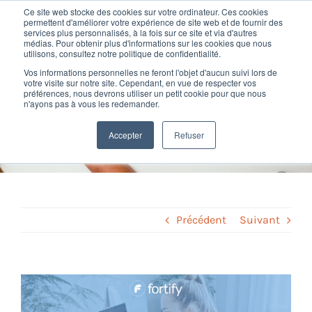
Passer
Ce site web stocke des cookies sur votre ordinateur. Ces cookies
au
permettent d'améliorer votre expérience de site web et de fournir des
services plus personnalisés, à la fois sur ce site et via d'autres
contenu
Toggl
médias. Pour obtenir plus d'informations sur les cookies que nous
utilisons, consultez notre politique de confidentialité.
Navig
Vos informations personnelles ne feront l'objet d'aucun suivi lors de
Nos offres
votre visite sur notre site. Cependant, en vue de respecter vos
Flexibilité au travail : 5 étapes
préférences, nous devrons utiliser un petit cookie pour que nous
n'ayons pas à vous les redemander.
pour réussir sa mise en place
Formation
Accepter
Refuser
Home
»
Conseil RH
»
Flexibilité au travail : 5 étapes pour réussir sa
mise en place
Nos clients
Fortify
Précédent
Suivant
Ressources
Voir
l'image
Support
agrandie