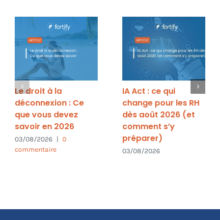
Le droit à la
IA Act : ce qui
déconnexion : Ce
change pour les RH
que vous devez
dès août 2026 (et
savoir en 2026
comment s’y
préparer)
03/08/2026
|
0
commentaire
03/08/2026