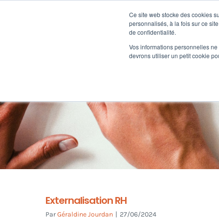
Passer
au
Ce site web stocke des cookies sur
Nos offre
contenu
personnalisés, à la fois sur ce sit
de confidentialité.
Vos informations personnelles ne f
devrons utiliser un petit cookie 
Externalisation RH
Par
Géraldine Jourdan
|
27/06/2024