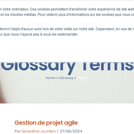
 votre ordinateur. Ces cookies permettent d'améliorer votre expérience de site web
Nos clients
s
Formation
Fortify
e et via d'autres médias. Pour obtenir plus d'informations sur les cookies que nous ut
eront l'objet d'aucun suivi lors de votre visite sur notre site. Cependant, en vue d
pour que nous n'ayons pas à vous les redemander.
Glossary Terms
Home
»
Glossary
»
Page 5
Gestion de projet agile
Par
Géraldine Jourdan
|
27/06/2024