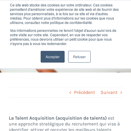
Passer
Ce site web stocke des cookies sur votre ordinateur. Ces cookies
au
permettent d'améliorer votre expérience de site web et de fournir des
services plus personnalisés, à la fois sur ce site et via d'autres
contenu
Toggl
médias. Pour obtenir plus d'informations sur les cookies que nous
utilisons, consultez notre politique de confidentialité.
Navig
Vos informations personnelles ne feront l'objet d'aucun suivi lors de
Nos offres
votre visite sur notre site. Cependant, en vue de respecter vos
préférences, nous devrons utiliser un petit cookie pour que nous
Définition Talent Acquisition
n'ayons pas à vous les redemander.
Formation
Home
»
Glossary
»
Talent Acquisition
Accepter
Refuser
Nos clients
Fortify
Précédent
Suivant
Ressources
La Talent Acquisition (acquisition de talents)
est
une approche stratégique du recrutement qui vise à
Support
identifier, attirer et recruter les meilleurs talents