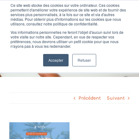
Passer
Ce site web stocke des cookies sur votre ordinateur. Ces cookies
au
permettent d'améliorer votre expérience de site web et de fournir des
services plus personnalisés, à la fois sur ce site et via d'autres
contenu
Toggl
médias. Pour obtenir plus d'informations sur les cookies que nous
utilisons, consultez notre politique de confidentialité.
Navig
Vos informations personnelles ne feront l'objet d'aucun suivi lors de
Nos offres
votre visite sur notre site. Cependant, en vue de respecter vos
Cahier de vacances RH 2026
préférences, nous devrons utiliser un petit cookie pour que nous
n'ayons pas à vous les redemander.
téléchargeable
Formation
Accepter
Refuser
Home
»
Livres blancs
»
Cahier de vacances RH 2026 téléchargeable
Nos clients
Fortify
Précédent
Suivant
Ressources
Voir
l'image
Support
agrandie