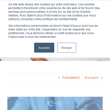
Passer
Ce site web stocke des cookies sur votre ordinateur. Ces cookies
au
permettent d'améliorer votre expérience de site web et de fournir des
services plus personnalisés, à la fois sur ce site et via d'autres
contenu
Toggl
médias. Pour obtenir plus d'informations sur les cookies que nous
utilisons, consultez notre politique de confidentialité.
Navig
Déblocage anticipé de
Vos informations personnelles ne feront l'objet d'aucun suivi lors de
Nos offres
votre visite sur notre site. Cependant, en vue de respecter vos
préférences, nous devrons utiliser un petit cookie pour que nous
l’épargne salariale : ce qu’il
n'ayons pas à vous les redemander.
Formation
faut savoir
Accepter
Refuser
Home
»
Paie et social
»
Déblocage anticipé de l’épargne salariale : ce
qu’il faut savoir
Nos clients
Fortify
Précédent
Suivant
Ressources
Voir
l'image
Support
agrandie