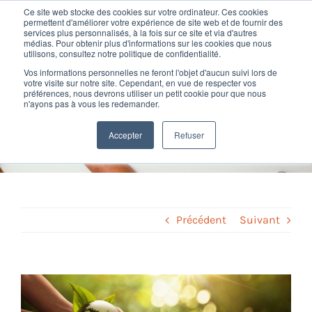
Passer
Ce site web stocke des cookies sur votre ordinateur. Ces cookies
au
permettent d'améliorer votre expérience de site web et de fournir des
services plus personnalisés, à la fois sur ce site et via d'autres
contenu
Toggl
médias. Pour obtenir plus d'informations sur les cookies que nous
utilisons, consultez notre politique de confidentialité.
Navig
Vos informations personnelles ne feront l'objet d'aucun suivi lors de
Nos offres
votre visite sur notre site. Cependant, en vue de respecter vos
Loi climat et résilience : la
préférences, nous devrons utiliser un petit cookie pour que nous
n'ayons pas à vous les redemander.
BDES va devenir la BDESE
Formation
Accepter
Refuser
Home
»
Paie et social
»
Loi climat et résilience : la BDES va devenir la
BDESE
Nos clients
Fortify
Précédent
Suivant
Ressources
Voir
l'image
Support
agrandie