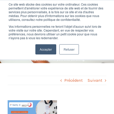
Passer
Ce site web stocke des cookies sur votre ordinateur. Ces cookies
au
permettent d'améliorer votre expérience de site web et de fournir des
services plus personnalisés, à la fois sur ce site et via d'autres
contenu
Toggl
médias. Pour obtenir plus d'informations sur les cookies que nous
utilisons, consultez notre politique de confidentialité.
Navig
Témoignage de Stéphane
Vos informations personnelles ne feront l'objet d'aucun suivi lors de
Nos offres
votre visite sur notre site. Cependant, en vue de respecter vos
préférences, nous devrons utiliser un petit cookie pour que nous
Cartier, Responsable RH et
n'ayons pas à vous les redemander.
Formation
paie chez Skretting
Accepter
Refuser
Home
»
Témoignages
»
Témoignage de Stéphane Cartier,
Responsable RH et paie chez Skretting
Nos clients
Fortify
Précédent
Suivant
Ressources
Voir
l'image
Support
agrandie