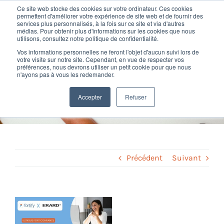
Passer
Ce site web stocke des cookies sur votre ordinateur. Ces cookies
au
permettent d'améliorer votre expérience de site web et de fournir des
services plus personnalisés, à la fois sur ce site et via d'autres
contenu
Toggl
médias. Pour obtenir plus d'informations sur les cookies que nous
utilisons, consultez notre politique de confidentialité.
Navig
Vos informations personnelles ne feront l'objet d'aucun suivi lors de
Nos offres
votre visite sur notre site. Cependant, en vue de respecter vos
Formation Silae Paie : retour
préférences, nous devrons utiliser un petit cookie pour que nous
n'ayons pas à vous les redemander.
d’expérience d’Erard
Formation
Accepter
Refuser
Home
»
Actualité Fortify
»
Formation Silae Paie : retour d’expérience
d’Erard
Nos clients
Fortify
Précédent
Suivant
Ressources
Voir
l'image
Support
agrandie