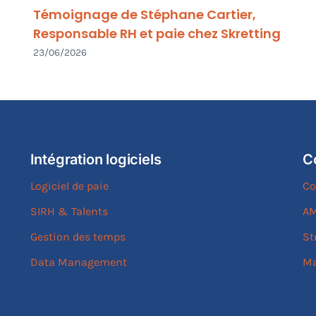
Témoignage de Stéphane Cartier,
Responsable RH et paie chez Skretting
23/06/2026
Intégration logiciels
C
Logiciel de paie
Co
SIRH & Talents
AM
Gestion des temps
St
Data Management
Ma