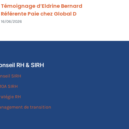
Témoignage d’Eldrine Bernard
Cahi
Référente Paie chez Global D
télé
16/06/2026
09/07
onseil RH & SIRH
nseil SIRH
OA SIRH
ratégie RH
nagement de transition