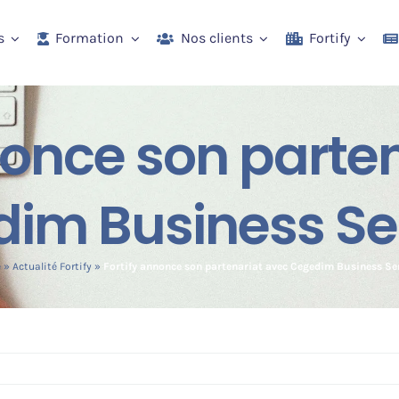
s
Formation
Nos clients
Fortify
nonce son parte
im Business Se
e
»
Actualité Fortify
»
Fortify annonce son partenariat avec Cegedim Business Se