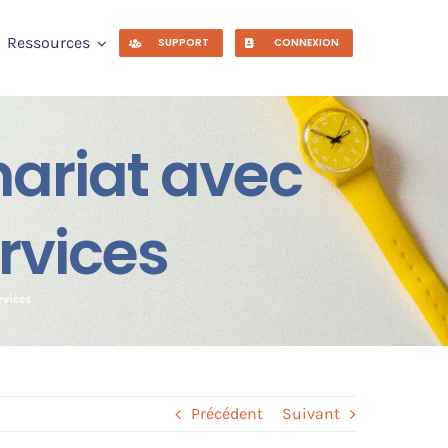
Ressources
SUPPORT
CONNEXION
nariat avec
rvices
rvices
Précédent
Suivant