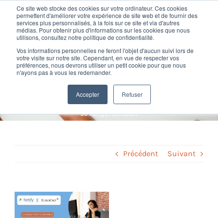
Passer
Ce site web stocke des cookies sur votre ordinateur. Ces cookies
au
permettent d'améliorer votre expérience de site web et de fournir des
services plus personnalisés, à la fois sur ce site et via d'autres
contenu
Toggl
médias. Pour obtenir plus d'informations sur les cookies que nous
utilisons, consultez notre politique de confidentialité.
Navig
Retour d’expérience sur nos
Vos informations personnelles ne feront l'objet d'aucun suivi lors de
Nos offres
votre visite sur notre site. Cependant, en vue de respecter vos
préférences, nous devrons utiliser un petit cookie pour que nous
formations So’Horsys :
n'ayons pas à vous les redemander.
Formation
EuroCave
Accepter
Refuser
Home
»
Actualité Fortify
»
Retour d’expérience sur nos formations
So’Horsys : EuroCave
Nos clients
Fortify
Précédent
Suivant
Ressources
Voir
l'image
Support
agrandie