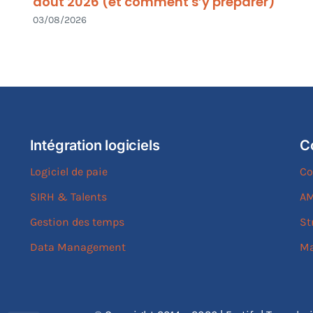
août 2026 (et comment s’y préparer)
03/08/2026
Intégration logiciels
C
Logiciel de paie
Co
SIRH & Talents
AM
Gestion des temps
St
Data Management
Ma