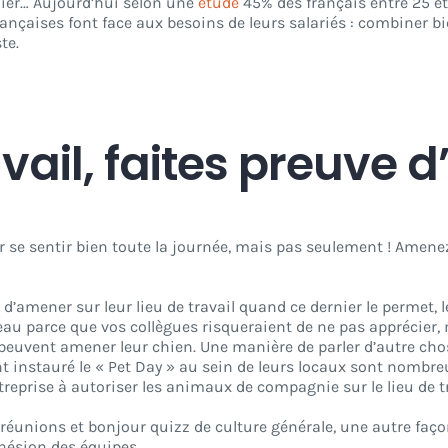
lier… Aujourd’hui selon une
étude
45% des français entre 25 e
rançaises font face aux besoins de leurs salariés : combiner bie
te.
vail, faites preuve 
pour se sentir bien toute la journée, mais pas seulement ! Amen
s d’amener sur leur lieu de travail quand ce dernier le permet
 parce que vos collègues risqueraient de ne pas apprécier, 
 peuvent amener leur chien. Une manière de parler d’autre chose
ont instauré le « Pet Day » au sein de leurs locaux sont nombr
reprise à autoriser les animaux de compagnie sur le lieu de tr
réunions et bonjour quizz de culture générale, une autre faço
ohésion des équipes.