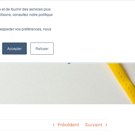
 et de fournir des services plus
Ressources
SUPPORT
CONNEXION
ilisons, consultez notre politique
e respecter vos préférences, nous
travail, quelles
Accepter
Refuser
Précédent
Suivant