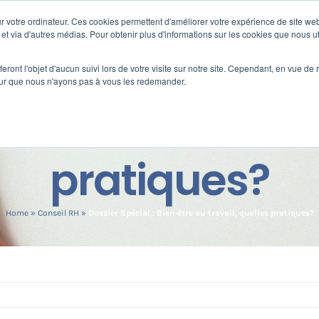
 votre ordinateur. Ces cookies permettent d'améliorer votre expérience de site web
s
Formation
Nos clients
Fortify
e et via d'autres médias. Pour obtenir plus d'informations sur les cookies que nous ut
eront l'objet d'aucun suivi lors de votre visite sur notre site. Cependant, en vue d
pour que nous n'ayons pas à vous les redemander.
 : Bien-être au 
pratiques?
Home
»
Conseil RH
»
Dossier Spécial : Bien-être au travail, quelles pratiques?