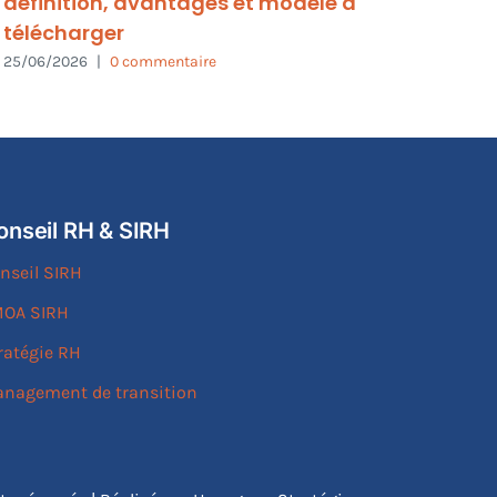
définition, avantages et modèle à
vous
télécharger
03/08
25/06/2026
|
0 commentaire
onseil RH & SIRH
nseil SIRH
OA SIRH
ratégie RH
nagement de transition