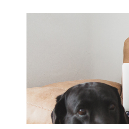
Voir
l'image
agrandie