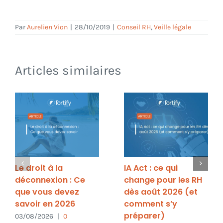
Par
Aurelien Vion
|
28/10/2019
|
Conseil RH
,
Veille légale
Articles similaires
Le droit à la
IA Act : ce qui
déconnexion : Ce
change pour les RH
que vous devez
dès août 2026 (et
savoir en 2026
comment s’y
préparer)
03/08/2026
|
0