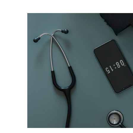
Voir
l'image
agrandie