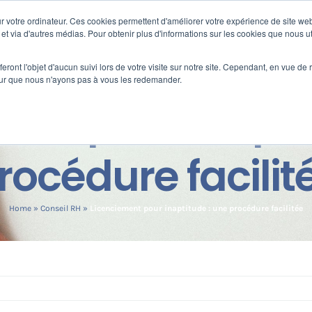
 votre ordinateur. Ces cookies permettent d'améliorer votre expérience de site web
s
Formation
Nos clients
Fortify
e et via d'autres médias. Pour obtenir plus d'informations sur les cookies que nous ut
eront l'objet d'aucun suivi lors de votre visite sur notre site. Cependant, en vue d
pour que nous n'ayons pas à vous les redemander.
ent pour inapti
rocédure facilit
Home
»
Conseil RH
»
Licenciement pour inaptitude : une procédure facilitée