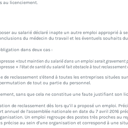
es au licenciement.
oposer au salarié déclaré inapte un autre emploi approprié à 
nclusions du médecin du travail et les éventuels souhaits du 
obligation dans deux cas :
xpresse «
tout maintien du salarié dans un emploi serait gravement p
expresse «
l’état de santé du salarié fait obstacle à tout reclassemen
 de reclassement s’étend à toutes les entreprises situées sur le
a permutation de tout ou partie du personnel.
ssement, sans que cela ne constitue une faute justifiant son l
gation de reclassement dès lors qu’il a proposé un emploi. Préc
apport annuel de l’assemblée nationale en date du 7 avril 2016 
rganisation. Un emploi regroupe des postes très proches au r
s précise au sein d’une organisation et correspond à une situ