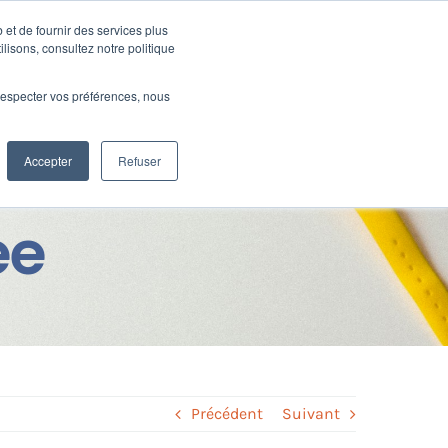
 et de fournir des services plus
Ressources
SUPPORT
CONNEXION
ilisons, consultez notre politique
e respecter vos préférences, nous
tude : une
Accepter
Refuser
ée
Précédent
Suivant