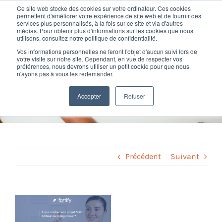
Passer
Ce site web stocke des cookies sur votre ordinateur. Ces cookies
au
permettent d'améliorer votre expérience de site web et de fournir des
services plus personnalisés, à la fois sur ce site et via d'autres
contenu
Toggl
médias. Pour obtenir plus d'informations sur les cookies que nous
utilisons, consultez notre politique de confidentialité.
Navig
Vos informations personnelles ne feront l'objet d'aucun suivi lors de
Nos offres
votre visite sur notre site. Cependant, en vue de respecter vos
À qui confier son projet SIRH :
préférences, nous devrons utiliser un petit cookie pour que nous
n'ayons pas à vous les redemander.
éditeur ou intégrateur ?
Formation
Accepter
Refuser
Home
»
Digital RH
»
À qui confier son projet SIRH : éditeur ou
intégrateur ?
Nos clients
Fortify
Précédent
Suivant
Ressources
Voir
l'image
Support
agrandie