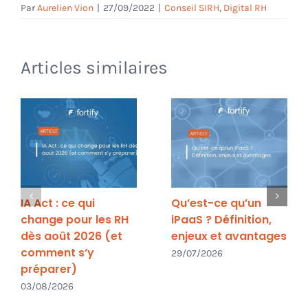
Par
Aurelien Vion
|
27/09/2022
|
Conseil SIRH
,
Digital RH
Articles similaires
IA Act : ce qui
Qu’est-ce qu’un
change pour les RH
iPaaS ? Définition,
dès août 2026 (et
enjeux et avantages
comment s’y
29/07/2026
préparer)
03/08/2026