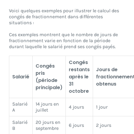
Voici quelques exemples pour illustrer le calcul des
congés de fractionnement dans différentes
situations :
Ces exemples montrent que le nombre de jours de
fractionnement varie en fonction de la période
durant laquelle le salarié prend ses congés payés.
Congés
Congés
restants
Jours de
pris
Salarié
après le
fractionnemen
(période
31
obtenus
principale)
octobre
Salarié
14 jours en
4 jours
1 jour
A
juillet
Salarié
20 jours en
6 jours
2 jours
B
septembre