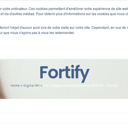
 votre ordinateur. Ces cookies permettent d'améliorer votre expérience de site web
Nos clients
s
Formation
Fortify
e et via d'autres médias. Pour obtenir plus d'informations sur les cookies que nous ut
eront l'objet d'aucun suivi lors de votre visite sur notre site. Cependant, en vue d
pour que nous n'ayons pas à vous les redemander.
s essentielles de
Fortify
Home
»
Digital RH
»
Les 7 étapes essentielles de la GED RH – Fortify