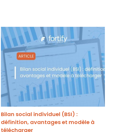
Bilan social individuel (BSI) :
IA A
définition, avantages et modèle à
août
télécharger
03/08