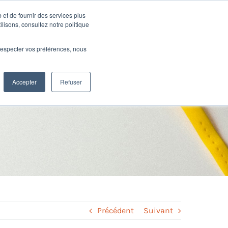
 et de fournir des services plus
Ressources
SUPPORT
CONNEXION
ilisons, consultez notre politique
e respecter vos préférences, nous
 la GED RH –
Accepter
Refuser
Précédent
Suivant