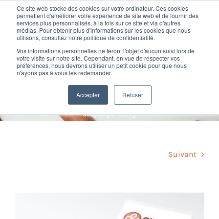
Passer
Ce site web stocke des cookies sur votre ordinateur. Ces cookies
au
permettent d'améliorer votre expérience de site web et de fournir des
services plus personnalisés, à la fois sur ce site et via d'autres
contenu
Toggl
médias. Pour obtenir plus d'informations sur les cookies que nous
utilisons, consultez notre politique de confidentialité.
Navig
Silae la solution Paie à
Vos informations personnelles ne feront l'objet d'aucun suivi lors de
Nos offres
votre visite sur notre site. Cependant, en vue de respecter vos
préférences, nous devrons utiliser un petit cookie pour que nous
l’approche collaborative
n'ayons pas à vous les redemander.
Formation
adoptée par Fortify
Accepter
Refuser
Home
»
Digital RH
»
Silae la solution Paie à l’approche collaborative
adoptée par Fortify
Nos clients
Fortify
Suivant
Ressources
Voir
l'image
Support
agrandie