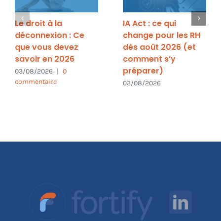
Le droit à la
IA Act : ce qui
déconnexion : Ce
change pour les RH
que vous devez
dès août 2026 (et
savoir en 2026
comment s’y
préparer)
03/08/2026
|
0
commentaire
03/08/2026