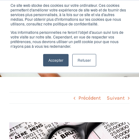
Passer
Ce site web stocke des cookies sur votre ordinateur. Ces cookies
au
permettent d'améliorer votre expérience de site web et de fournir des
services plus personnalisés, à la fois sur ce site et via d'autres
contenu
Toggl
médias. Pour obtenir plus d'informations sur les cookies que nous
utilisons, consultez notre politique de confidentialité.
Navig
Vos informations personnelles ne feront l'objet d'aucun suivi lors de
Nos offres
votre visite sur notre site. Cependant, en vue de respecter vos
Comment éviter les erreurs
préférences, nous devrons utiliser un petit cookie pour que nous
n'ayons pas à vous les redemander.
sur les bulletins de paie ?
Formation
Accepter
Refuser
Home
»
Logiciel de paie
»
Comment éviter les erreurs sur les
bulletins de paie ?
Nos clients
Fortify
Précédent
Suivant
Ressources
Voir
l'image
Support
agrandie