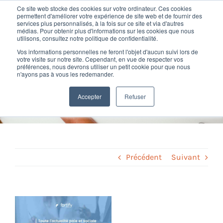
Passer
Ce site web stocke des cookies sur votre ordinateur. Ces cookies
au
permettent d'améliorer votre expérience de site web et de fournir des
services plus personnalisés, à la fois sur ce site et via d'autres
contenu
Toggl
médias. Pour obtenir plus d'informations sur les cookies que nous
utilisons, consultez notre politique de confidentialité.
Navig
Vos informations personnelles ne feront l'objet d'aucun suivi lors de
Nos offres
votre visite sur notre site. Cependant, en vue de respecter vos
Toute l’actualité paie et
préférences, nous devrons utiliser un petit cookie pour que nous
n'ayons pas à vous les redemander.
sociale d’avril 2025
Formation
Accepter
Refuser
Home
»
Newsletter
»
Toute l’actualité paie et sociale d’avril 2025
Nos clients
Fortify
Précédent
Suivant
Ressources
Voir
l'image
Support
agrandie