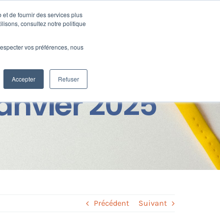
 et de fournir des services plus
Ressources
SUPPORT
CONNEXION
ilisons, consultez notre politique
e respecter vos préférences, nous
Accepter
Refuser
Janvier 2025
Précédent
Suivant