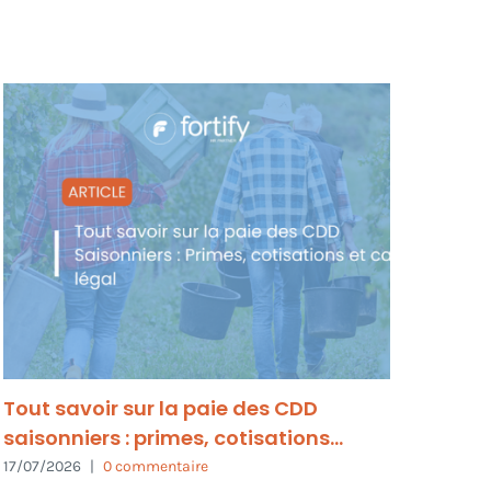
Tout savoir sur la paie des CDD
Le d
saisonniers : primes, cotisations…
vous
17/07/2026
|
0 commentaire
03/08