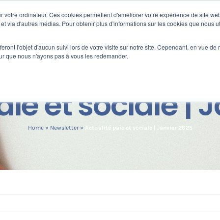
 votre ordinateur. Ces cookies permettent d'améliorer votre expérience de site web
s
Formation
Nos clients
Fortify
e et via d'autres médias. Pour obtenir plus d'informations sur les cookies que nous ut
eront l'objet d'aucun suivi lors de votre visite sur notre site. Cependant, en vue d
pour que nous n'ayons pas à vous les redemander.
aie et sociale | 
Home
»
Newsletter
»
Actualité paie et sociale | Janvier 2025